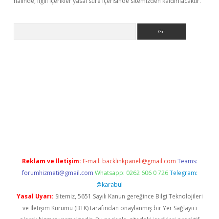
halinde, ilgili içerikler yasal süre içerisinde sitemizden kaldırılacaktır.
Arama
etexper
ilbet giriş yap
https://betexpergir.net/
Reklam ve İletişim:
E-mail:
backlinkpaneli@gmail.com
Teams:
forumhizmeti@gmail.com
Whatsapp: 0262 606 0 726
Telegram:
@karabul
Yasal Uyarı:
Sitemiz, 5651 Sayılı Kanun gereğince Bilgi Teknolojileri
ve İletişim Kurumu (BTK) tarafından onaylanmış bir Yer Sağlayıcı