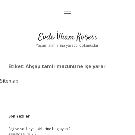
menüyü
Anasayfa
aç
Gizlilik Politikası
Evde İlham Köşesi
Yasal Uyarı
Yaşam alanlarına yaratıcı dokunuşlar!
Hakkımızda
Etiket:
Ahşap tamir macunu ne işe yarar
Sitemap
Sidebar
Son Yazılar
Sağ ve sol beyni birbirine bağlayan ?
Ağustos 8, 2026