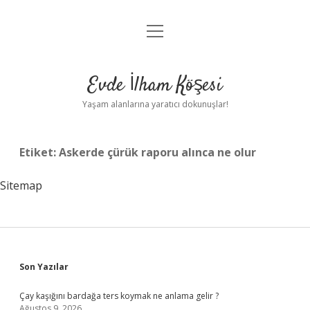
menüyü
Anasayfa
aç
Gizlilik Politikası
Evde İlham Köşesi
Yasal Uyarı
Yaşam alanlarına yaratıcı dokunuşlar!
Hakkımızda
Etiket:
Askerde çürük raporu alınca ne olur
Sitemap
Sidebar
Son Yazılar
Çay kaşığını bardağa ters koymak ne anlama gelir ?
Ağustos 9, 2026