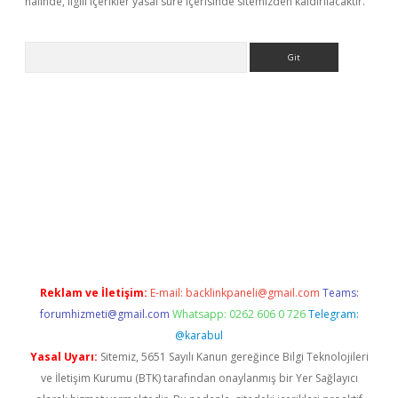
halinde, ilgili içerikler yasal süre içerisinde sitemizden kaldırılacaktır.
Arama
etexper
ilbet giriş yap
https://betexpergir.net/
Reklam ve İletişim:
E-mail:
backlinkpaneli@gmail.com
Teams:
forumhizmeti@gmail.com
Whatsapp: 0262 606 0 726
Telegram:
@karabul
Yasal Uyarı:
Sitemiz, 5651 Sayılı Kanun gereğince Bilgi Teknolojileri
ve İletişim Kurumu (BTK) tarafından onaylanmış bir Yer Sağlayıcı