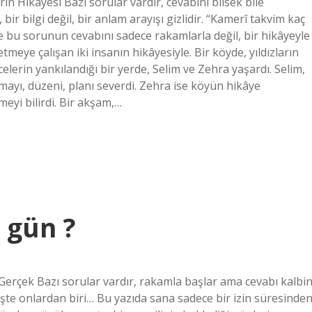
n Hikâyesi Bazı sorular vardır, cevabını bilsek bile
r bilgi değil, bir anlam arayışı gizlidir. “Kamerî takvim kaç
 bu sorunun cevabını sadece rakamlarla değil, bir hikâyeyle
meye çalışan iki insanın hikâyesiyle. Bir köyde, yıldızların
lerin yankılandığı bir yerde, Selim ve Zehra yaşardı. Selim,
mayı, düzeni, planı severdi. Zehra ise köyün hikâye
zmeyi bilirdi. Bir akşam,…
ç gün ?
 Gerçek Bazı sorular vardır, rakamla başlar ama cevabı kalbi
işte onlardan biri… Bu yazıda sana sadece bir izin süresinde