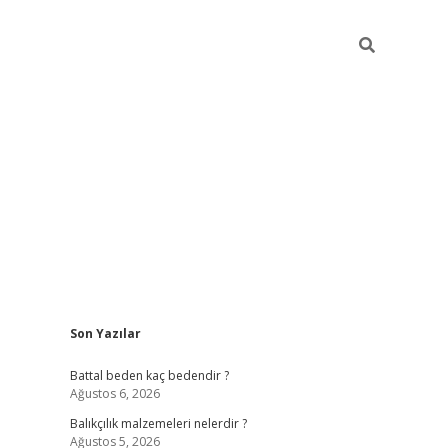
Sidebar
Son Yazılar
betexper
i
Battal beden kaç bedendir ?
Ağustos 6, 2026
Balıkçılık malzemeleri nelerdir ?
Ağustos 5, 2026