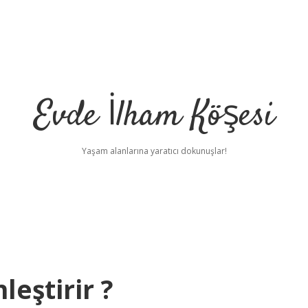
Evde İlham Köşesi
Yaşam alanlarına yaratıcı dokunuşlar!
leştirir ?