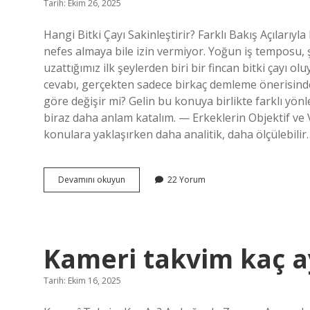
Tarih: Ekim 26, 2025
Hangi Bitki Çayı Sakinleştirir? Farklı Bakış Açılar
nefes almaya bile izin vermiyor. Yoğun iş temposu, ş
uzattığımız ilk şeylerden biri bir fincan bitki çayı o
cevabı, gerçekten sadece birkaç demleme önerisinde
göre değişir mi? Gelin bu konuya birlikte farklı yön
biraz daha anlam katalım. — Erkeklerin Objektif ve V
konulara yaklaşırken daha analitik, daha ölçülebilir
Hangi
Devamını okuyun
22 Yorum
bitki
cayi
sakinleştirir
?
Kameri takvim kaç a
Tarih: Ekim 16, 2025