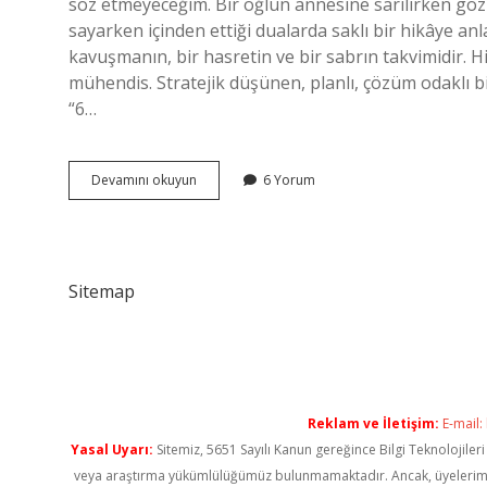
söz etmeyeceğim. Bir oğlun annesine sarılırken gözü
sayarken içinden ettiği dualarda saklı bir hikâye anl
kavuşmanın, bir hasretin ve bir sabrın takvimidir. H
mühendis. Stratejik düşünen, planlı, çözüm odaklı b
“6…
6
Devamını okuyun
6 Yorum
ay
askerlik
izni
kaç
gün
Sitemap
?
Reklam ve İletişim:
E-mail:
Yasal Uyarı:
Sitemiz, 5651 Sayılı Kanun gereğince Bilgi Teknolojiler
veya araştırma yükümlülüğümüz bulunmamaktadır. Ancak, üyelerimiz ya