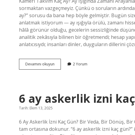
Kamerî Takvim Kaç Ay? Ay Işığında Zamanı Arayanları
sormaktan vazgeçmeyiz. Çünkü o soruların ardında, bi
ay?” sorusu da bana hep böyle gelmiştir. Bugün size
anlatmak istiyorum — ay ışığıyla örülü, zamanı hisset
hâlâ görünür olduğu, gecelerin sessizliğinde düşünce
analitik zekâsıyla bilinen bir öğretmendi; hesap yap
anlatıcısıydı; insanları dinler, duyguların dillerini çö
Kameri
Devamını okuyun
2 Yorum
takvim
kaç
ay
?
6 ay askerlik izni ka
Tarih: Ekim 13, 2025
6 Ay Askerlik İzni Kaç Gün? Bir Veda, Bir Dönüş, Bir
tam ortasına dokunur. “6 ay askerlik izni kaç gün?” 