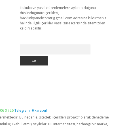
Hukuka ve yasal düzenlemelere aykırı olduğunu
düşündüğünüz içerikleri,
backlinkpanelicomtr@gmail.com
adresine bildirmeniz
halinde, ilgili içerikler yasal süre içerisinde sitemizden
kaldırılacaktır.
Arama
06 0 726
Telegram: @karabul
vermektedir. Bu nedenle, sitedeki içerikleri proaktif olarak denetleme
luğu kabul etmiş sayılırlar. Bu internet sitesi, herhangi bir marka,