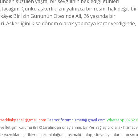
nden süzülen yaşta, bir sevgilinin beklediği günleri
atacağım. Çünkü askerlik izni yalnızca bir resmi hak değil; bir
ikâye: Bir İzin Gününün Ötesinde Ali, 26 yaşında bir
iri. Askerliğini kısa dönem olarak yapmaya karar verdiğinde,
backlinkpaneli@gmail.com
Teams:
forumhizmeti@gmail.com
Whatsapp: 0262 6
i ve İletişim Kurumu (BTK) tarafından onaylanmış bir Yer Sağlayıcı olarak hizmet 
zdıkları içeriklerin sorumluluğunu taşımakta olup, siteye üye olarak bu sorumlu