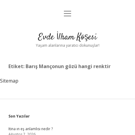
menüyü
Anasayfa
aç
Gizlilik Politikası
Evde İlham Köşesi
Yasal Uyarı
Yaşam alanlarına yaratıcı dokunuşlar!
Hakkımızda
Etiket:
Barış Mançonun gözü hangi renktir
Sitemap
Sidebar
Son Yazılar
Itina ın eş anlamlısı nedir ?
Ağustos 7, 2026