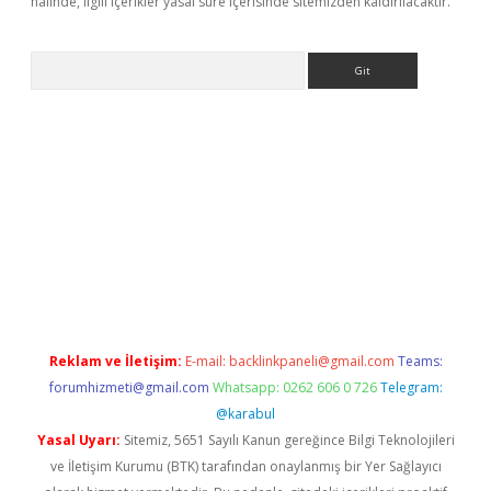
halinde, ilgili içerikler yasal süre içerisinde sitemizden kaldırılacaktır.
Arama
texper
ilbet giriş yap
https://betexpergir.net/
Reklam ve İletişim:
E-mail:
backlinkpaneli@gmail.com
Teams:
forumhizmeti@gmail.com
Whatsapp: 0262 606 0 726
Telegram:
@karabul
Yasal Uyarı:
Sitemiz, 5651 Sayılı Kanun gereğince Bilgi Teknolojileri
ve İletişim Kurumu (BTK) tarafından onaylanmış bir Yer Sağlayıcı