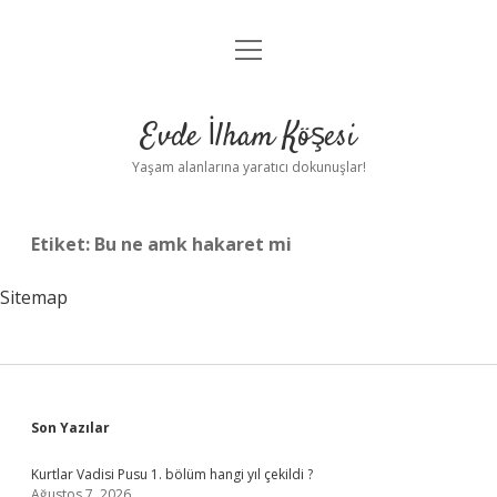
menüyü
Anasayfa
aç
Gizlilik Politikası
Evde İlham Köşesi
Yasal Uyarı
Yaşam alanlarına yaratıcı dokunuşlar!
Hakkımızda
Etiket:
Bu ne amk hakaret mi
Sitemap
Sidebar
Son Yazılar
Kurtlar Vadisi Pusu 1. bölüm hangi yıl çekildi ?
Ağustos 7, 2026