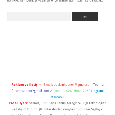
halinde, ilgili içerikler yasal süre içerisinde sitemizden kaldırılacaktır.
Arama
etexper
ilbet giriş yap
https://betexpergir.net/
Reklam ve İletişim:
E-mail:
backlinkpaneli@gmail.com
Teams:
forumhizmeti@gmail.com
Whatsapp: 0262 606 0 726
Telegram:
@karabul
Yasal Uyarı:
Sitemiz, 5651 Sayılı Kanun gereğince Bilgi Teknolojileri
ve İletişim Kurumu (BTK) tarafından onaylanmış bir Yer Sağlayıcı