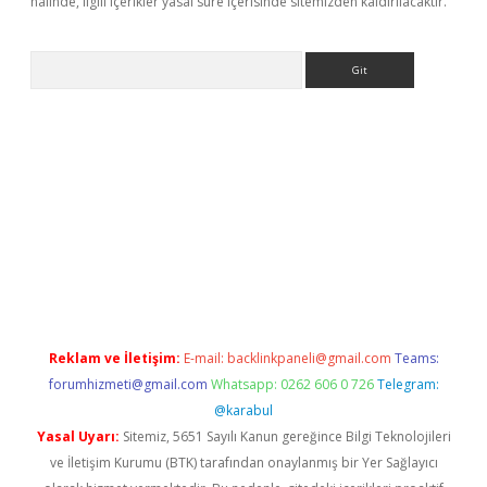
halinde, ilgili içerikler yasal süre içerisinde sitemizden kaldırılacaktır.
Arama
texper
ilbet giriş yap
https://betexpergir.net/
Reklam ve İletişim:
E-mail:
backlinkpaneli@gmail.com
Teams:
forumhizmeti@gmail.com
Whatsapp: 0262 606 0 726
Telegram:
@karabul
Yasal Uyarı:
Sitemiz, 5651 Sayılı Kanun gereğince Bilgi Teknolojileri
ve İletişim Kurumu (BTK) tarafından onaylanmış bir Yer Sağlayıcı