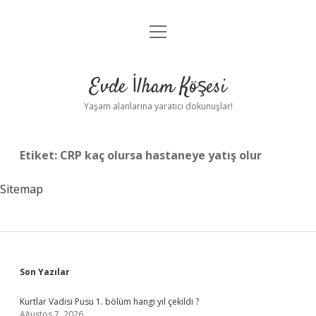
menüyü
Anasayfa
aç
Gizlilik Politikası
Evde İlham Köşesi
Yasal Uyarı
Yaşam alanlarına yaratıcı dokunuşlar!
Hakkımızda
Etiket:
CRP kaç olursa hastaneye yatış olur
Sitemap
Sidebar
Son Yazılar
Kurtlar Vadisi Pusu 1. bölüm hangi yıl çekildi ?
Ağustos 7, 2026