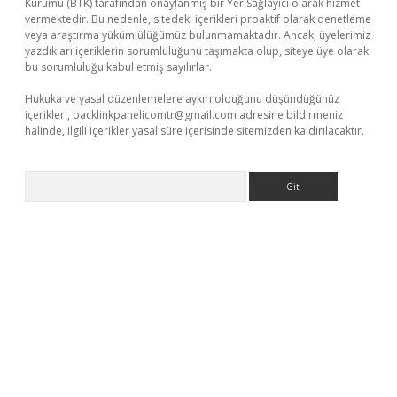
Kurumu (BTK) tarafından onaylanmış bir Yer Sağlayıcı olarak hizmet
vermektedir. Bu nedenle, sitedeki içerikleri proaktif olarak denetleme
veya araştırma yükümlülüğümüz bulunmamaktadır. Ancak, üyelerimiz
yazdıkları içeriklerin sorumluluğunu taşımakta olup, siteye üye olarak
bu sorumluluğu kabul etmiş sayılırlar.
Hukuka ve yasal düzenlemelere aykırı olduğunu düşündüğünüz
içerikleri,
backlinkpanelicomtr@gmail.com
adresine bildirmeniz
halinde, ilgili içerikler yasal süre içerisinde sitemizden kaldırılacaktır.
Arama
texper
ilbet giriş yap
https://betexpergir.net/