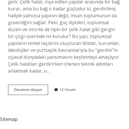
gelir. Çelik halat, inşa edilen yapılar arasında bir bağ
kurar, ama bu bağ o kadar güçlüdür ki, gerdirilmiş
haliyle yalnızca yapının değil, insan toplumunun da
güvenliğini sağlar. Peki, güç ilişkileri, toplumsal
düzen ve otorite de tıpkı bir çelik halat gibi gergin
bir çizgi üzerinde mi kurulur? Bu yazı, toplumsal
yapıların temel taşlarını oluşturan iktidar, kurumlar,
ideolojiler ve yurttaşlık kavramlarıyla bu “gerilim”in
siyasal dünyadaki yansımasını keşfetmeyi amaçlıyor.
Çelik halatları gerdirirken izlenen teknik adımları
anlatmak kadar, o…
Çelik
Devamını okuyun
12 Yorum
halat
gerdirme
nasıl
yapılır
?
Sitemap