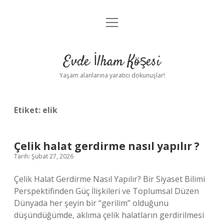
menüyü
Anasayfa
aç
Gizlilik Politikası
Evde İlham Köşesi
Yasal Uyarı
Yaşam alanlarına yaratıcı dokunuşlar!
Hakkımızda
Etiket:
elik
Çelik halat gerdirme nasıl yapılır ?
Tarih: Şubat 27, 2026
Çelik Halat Gerdirme Nasıl Yapılır? Bir Siyaset Bilimi
Perspektifinden Güç İlişkileri ve Toplumsal Düzen
Dünyada her şeyin bir “gerilim” olduğunu
düşündüğümde, aklıma çelik halatların gerdirilmesi