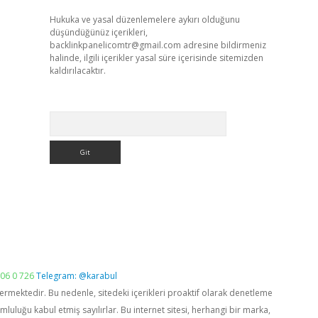
Hukuka ve yasal düzenlemelere aykırı olduğunu
düşündüğünüz içerikleri,
backlinkpanelicomtr@gmail.com
adresine bildirmeniz
halinde, ilgili içerikler yasal süre içerisinde sitemizden
kaldırılacaktır.
Arama
06 0 726
Telegram: @karabul
vermektedir. Bu nedenle, sitedeki içerikleri proaktif olarak denetleme
luğu kabul etmiş sayılırlar. Bu internet sitesi, herhangi bir marka,