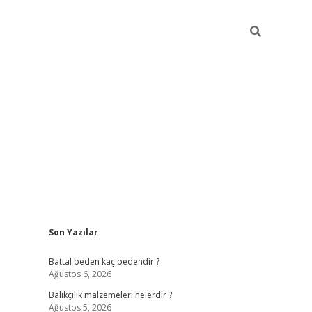
Sidebar
Son Yazılar
betexper
ilb
Battal beden kaç bedendir ?
Ağustos 6, 2026
Balıkçılık malzemeleri nelerdir ?
Ağustos 5, 2026