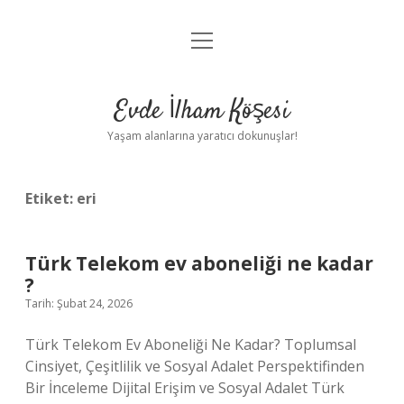
menüyü
Anasayfa
aç
Gizlilik Politikası
Evde İlham Köşesi
Yasal Uyarı
Yaşam alanlarına yaratıcı dokunuşlar!
Hakkımızda
Etiket:
eri
Türk Telekom ev aboneliği ne kadar
?
Tarih: Şubat 24, 2026
Türk Telekom Ev Aboneliği Ne Kadar? Toplumsal
Cinsiyet, Çeşitlilik ve Sosyal Adalet Perspektifinden
Bir İnceleme Dijital Erişim ve Sosyal Adalet Türk