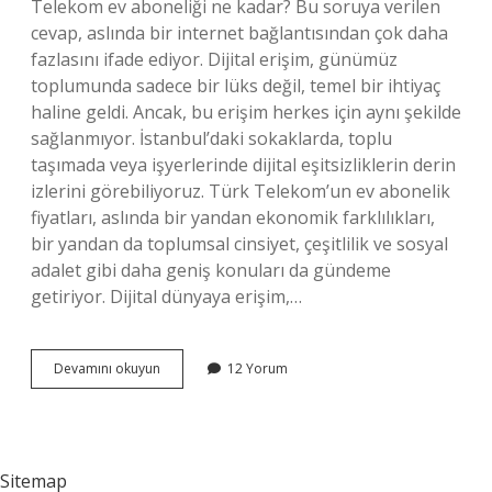
Telekom ev aboneliği ne kadar? Bu soruya verilen
cevap, aslında bir internet bağlantısından çok daha
fazlasını ifade ediyor. Dijital erişim, günümüz
toplumunda sadece bir lüks değil, temel bir ihtiyaç
haline geldi. Ancak, bu erişim herkes için aynı şekilde
sağlanmıyor. İstanbul’daki sokaklarda, toplu
taşımada veya işyerlerinde dijital eşitsizliklerin derin
izlerini görebiliyoruz. Türk Telekom’un ev abonelik
fiyatları, aslında bir yandan ekonomik farklılıkları,
bir yandan da toplumsal cinsiyet, çeşitlilik ve sosyal
adalet gibi daha geniş konuları da gündeme
getiriyor. Dijital dünyaya erişim,…
Türk
Devamını okuyun
12 Yorum
Telekom
ev
aboneliği
ne
kadar
Sitemap
?