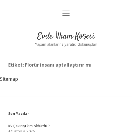
menüyü
Anasayfa
aç
Gizlilik Politikası
Evde İlham Köşesi
Yasal Uyarı
Yaşam alanlarına yaratıcı dokunuşlar!
Hakkımızda
Etiket:
Florür insanı aptallaştırır mı
Sitemap
Sidebar
Son Yazılar
KV Çakırı’yı kim öldürdü ?
Ağustos 8, 2026