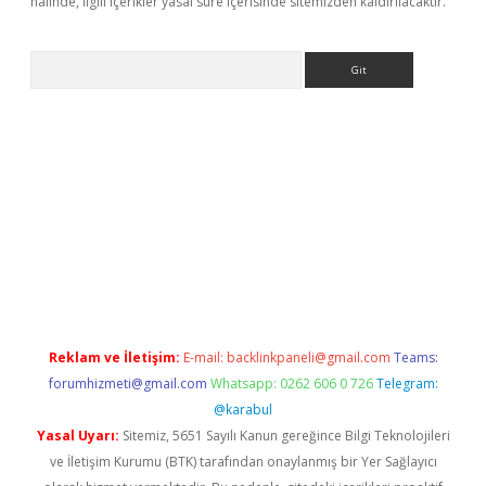
halinde, ilgili içerikler yasal süre içerisinde sitemizden kaldırılacaktır.
Arama
etexper
ilbet giriş yap
https://betexpergir.net/
Reklam ve İletişim:
E-mail:
backlinkpaneli@gmail.com
Teams:
forumhizmeti@gmail.com
Whatsapp: 0262 606 0 726
Telegram:
@karabul
Yasal Uyarı:
Sitemiz, 5651 Sayılı Kanun gereğince Bilgi Teknolojileri
ve İletişim Kurumu (BTK) tarafından onaylanmış bir Yer Sağlayıcı