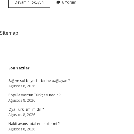
GIPTA
Devamını okuyun
6 Yorum
nasıl
bir
firma
?
Sitemap
Sidebar
Son Yazılar
Sağ ve sol beyni birbirine bağlayan ?
Ağustos 8, 2026
Popülasyon’un Türkçesi nedir ?
Ağustos 8, 2026
Oya Türk ismi midir ?
Ağustos 8, 2026
Nakit avans iptal edilebilir mi ?
Ağustos 8, 2026