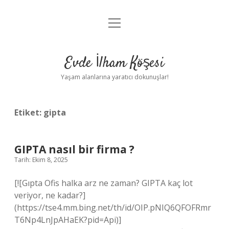
menüyü
Anasayfa
aç
Gizlilik Politikası
Evde İlham Köşesi
Yasal Uyarı
Yaşam alanlarına yaratıcı dokunuşlar!
Hakkımızda
Etiket:
gipta
GIPTA nasıl bir firma ?
Tarih: Ekim 8, 2025
[![Gıpta Ofis halka arz ne zaman? GIPTA kaç lot
veriyor, ne kadar?]
(https://tse4.mm.bing.net/th/id/OIP.pNIQ6QFOFRmr
T6Np4LnJpAHaEK?pid=Api)]