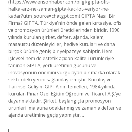
(https://www.ensonhaber.com/bilgi/gipta-ofis-
halka-arz-ne-zaman-gipta-kac-lot-veriyor-ne-
kadar?utm_source=chatgpt.com) GIPTA Nasıl Bir
Firma? GIPTA, Türkiye’nin önde gelen kırtasiye, ofis
ve promosyon ürünleri üreticilerinden biridir. 1990
yılında kurulan şirket, defter, ajanda, kalem,
masaüstü düzenleyiciler, hediye kutuları ve daha
birçok ürünle geniş bir yelpazeye sahiptir. Hem
işlevsel hem de estetik açıdan kaliteli ürünleriyle
tanınan GIPTA, yerli üretimin gücünü ve
inovasyonun önemini vurgulayan bir marka olarak
sektördeki yerini sağlamlaştırmıştır. Kuruluş ve
Tarihsel Gelişim GIPTA’nın temelleri, 1984 yılında
kurulan Pınar Özel Eğitim Öğretim ve Ticaret A.Ş.’ye
dayanmaktadır. Şirket, başlangıçta promosyon
ürünleri imalatına odaklanmış ve zamanla defter ve
ajanda üretimine geçiş yapmıştır.…