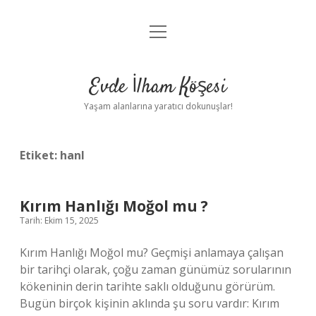
menüyü
Anasayfa
aç
Gizlilik Politikası
Evde İlham Köşesi
Yasal Uyarı
Yaşam alanlarına yaratıcı dokunuşlar!
Hakkımızda
Etiket:
hanl
Kırım Hanlığı Moğol mu ?
Tarih: Ekim 15, 2025
Kırım Hanlığı Moğol mu? Geçmişi anlamaya çalışan
bir tarihçi olarak, çoğu zaman günümüz sorularının
kökeninin derin tarihte saklı olduğunu görürüm.
Bugün birçok kişinin aklında şu soru vardır: Kırım