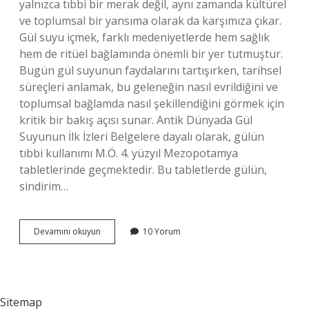
yalnızca tıbbi bir merak değil, aynı zamanda kültürel
ve toplumsal bir yansıma olarak da karşımıza çıkar.
Gül suyu içmek, farklı medeniyetlerde hem sağlık
hem de ritüel bağlamında önemli bir yer tutmuştur.
Bugün gül suyunun faydalarını tartışırken, tarihsel
süreçleri anlamak, bu geleneğin nasıl evrildiğini ve
toplumsal bağlamda nasıl şekillendiğini görmek için
kritik bir bakış açısı sunar. Antik Dünyada Gül
Suyunun İlk İzleri Belgelere dayalı olarak, gülün
tıbbi kullanımı M.Ö. 4. yüzyıl Mezopotamya
tabletlerinde geçmektedir. Bu tabletlerde gülün,
sindirim…
Gül
Devamını okuyun
10 Yorum
suyu
içmek
neye
iyi
gelir
Sitemap
?