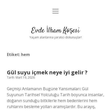
menüyü
Anasayfa
aç
Gizlilik Politikası
Evde İlham Köşesi
Yasal Uyarı
Yaşam alanlarına yaratıcı dokunuşlar!
Hakkımızda
Etiket:
hem
Gül suyu içmek neye iyi gelir ?
Tarih: Mart 19, 2026
Geçmişi Anlamanın Bugüne Yansımaları: Gül
Suyunun Tarihsel Yolculuğu Tarih boyunca insanlar,
doğanın sunduğu bitkilerle hem bedenlerini hem
ruhlarını besleme yolları aramışlardır. Bu arayış,