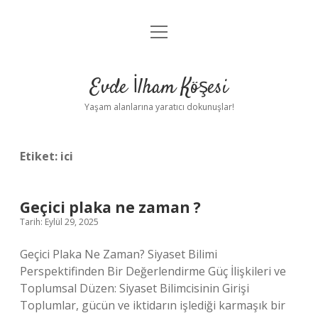
menüyü
Anasayfa
aç
Gizlilik Politikası
Evde İlham Köşesi
Yasal Uyarı
Yaşam alanlarına yaratıcı dokunuşlar!
Hakkımızda
Etiket:
ici
Geçici plaka ne zaman ?
Tarih: Eylül 29, 2025
Geçici Plaka Ne Zaman? Siyaset Bilimi
Perspektifinden Bir Değerlendirme Güç İlişkileri ve
Toplumsal Düzen: Siyaset Bilimcisinin Girişi
Toplumlar, gücün ve iktidarın işlediği karmaşık bir