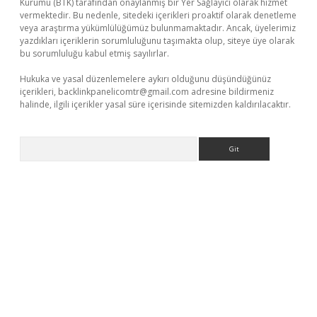
Kurumu (BTK) tarafından onaylanmış bir Yer Sağlayıcı olarak hizmet
vermektedir. Bu nedenle, sitedeki içerikleri proaktif olarak denetleme
veya araştırma yükümlülüğümüz bulunmamaktadır. Ancak, üyelerimiz
yazdıkları içeriklerin sorumluluğunu taşımakta olup, siteye üye olarak
bu sorumluluğu kabul etmiş sayılırlar.
Hukuka ve yasal düzenlemelere aykırı olduğunu düşündüğünüz
içerikleri,
backlinkpanelicomtr@gmail.com
adresine bildirmeniz
halinde, ilgili içerikler yasal süre içerisinde sitemizden kaldırılacaktır.
Arama
riş yap
https://betexpergir.net/