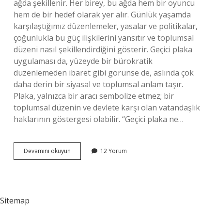
ağda şekillenir. Her birey, bu ağda hem bir oyuncu
hem de bir hedef olarak yer alır. Günlük yaşamda
karşılaştığımız düzenlemeler, yasalar ve politikalar,
çoğunlukla bu güç ilişkilerini yansıtır ve toplumsal
düzeni nasıl şekillendirdiğini gösterir. Geçici plaka
uygulaması da, yüzeyde bir bürokratik
düzenlemeden ibaret gibi görünse de, aslında çok
daha derin bir siyasal ve toplumsal anlam taşır.
Plaka, yalnızca bir aracı sembolize etmez; bir
toplumsal düzenin ve devlete karşı olan vatandaşlık
haklarının göstergesi olabilir. “Geçici plaka ne…
Geçici
Devamını okuyun
12 Yorum
plaka
ne
zaman
?
Sitemap