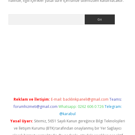
halinde, ilgili içerikler yasal süre içerisinde sitemizden kaldırılacaktır.
Arama
etexper
ilbet giriş yap
https://betexpergir.net/
Reklam ve İletişim:
E-mail:
backlinkpaneli@gmail.com
Teams:
forumhizmeti@gmail.com
Whatsapp: 0262 606 0 726
Telegram:
@karabul
Yasal Uyarı:
Sitemiz, 5651 Sayılı Kanun gereğince Bilgi Teknolojileri
ve İletişim Kurumu (BTK) tarafından onaylanmış bir Yer Sağlayıcı