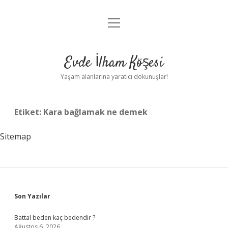
menüyü
Anasayfa
aç
Gizlilik Politikası
Evde İlham Köşesi
Yasal Uyarı
Yaşam alanlarına yaratıcı dokunuşlar!
Hakkımızda
Etiket:
Kara bağlamak ne demek
Sitemap
Sidebar
Son Yazılar
Battal beden kaç bedendir ?
Ağustos 6, 2026