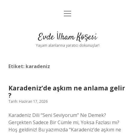
menüyü
Anasayfa
aç
Gizlilik Politikası
Evde İlham Köşesi
Yasal Uyarı
Yaşam alanlarına yaratıcı dokunuşlar!
Hakkımızda
Etiket:
karadeniz
Karadeniz’de aşkım ne anlama gelir
?
Tarih: Haziran 17, 2026
Karadeniz Dili “Seni Seviyorum” Ne Demek?
Gerçekten Sadece Bir Cümle mi, Yoksa Fazlası mı?
Hoş geldiniz! Bu yazımızda “Karadeniz’de aşkım ne