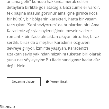
anlama gelir” konusu hakkında merak edilen
detaylara birlikte göz atacağız. Bazı cümleler vardır,
tek başına masum görünür ama içine girince koca
bir kültür, bir bölgenin karakteri, hatta bir yaşam
tarzı çıkar. “Seni seviyorum” da bunlardan biri. Ama
Karadeniz ağzıyla söylendiğinde mesele sadece
romantik bir ifade olmaktan çıkıyor; biraz hız, biraz
sertlik, biraz da o meşhur Karadeniz özgüveni
devreye giriyor. İzmir’de yaşayan, Karadeniz’i
uzaktan sevip yakından mizahını tüketen biri olarak
şunu net söyleyeyim: Bu ifade sandığımız kadar düz
değil. Hele…
Karadeniz’de
Devamını okuyun
Yorum Bırak
aşkım
ne
anlama
gelir
?
Sitemap