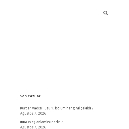
Sidebar
Son Yazılar
betexper
il
Kurtlar Vadisi Pusu 1. bölüm hangi yıl çekildi ?
Ağustos 7, 2026
Itina ın eş anlamlısı nedir ?
Ağustos 7, 2026