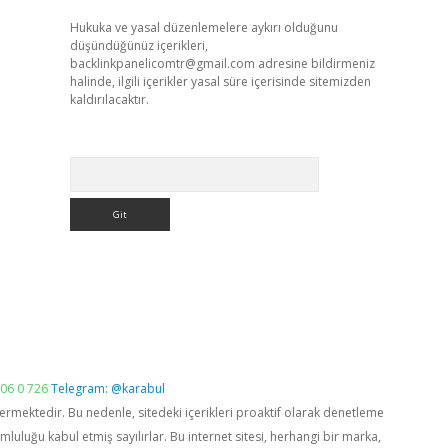
Hukuka ve yasal düzenlemelere aykırı olduğunu
düşündüğünüz içerikleri,
backlinkpanelicomtr@gmail.com
adresine bildirmeniz
halinde, ilgili içerikler yasal süre içerisinde sitemizden
kaldırılacaktır.
Arama
06 0 726
Telegram: @karabul
vermektedir. Bu nedenle, sitedeki içerikleri proaktif olarak denetleme
luğu kabul etmiş sayılırlar. Bu internet sitesi, herhangi bir marka,