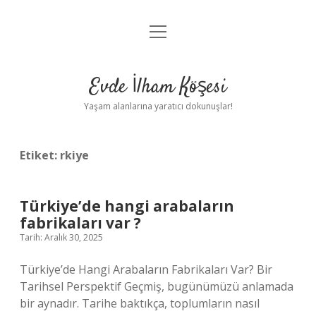
menüyü
Anasayfa
aç
Gizlilik Politikası
Evde İlham Köşesi
Yasal Uyarı
Yaşam alanlarına yaratıcı dokunuşlar!
Hakkımızda
Etiket:
rkiye
Türkiye’de hangi arabaların
fabrikaları var ?
Tarih: Aralık 30, 2025
Türkiye’de Hangi Arabaların Fabrikaları Var? Bir
Tarihsel Perspektif Geçmiş, bugünümüzü anlamada
bir aynadır. Tarihe baktıkça, toplumların nasıl