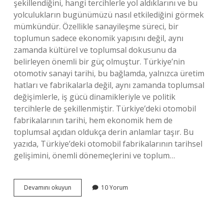
şekillendiğini, hangi tercihlerle yol aldıklarını ve bu
yolculukların bugünümüzü nasıl etkilediğini görmek
mümkündür. Özellikle sanayileşme süreci, bir
toplumun sadece ekonomik yapısını değil, aynı
zamanda kültürel ve toplumsal dokusunu da
belirleyen önemli bir güç olmuştur. Türkiye’nin
otomotiv sanayi tarihi, bu bağlamda, yalnızca üretim
hatları ve fabrikalarla değil, aynı zamanda toplumsal
değişimlerle, iş gücü dinamikleriyle ve politik
tercihlerle de şekillenmiştir. Türkiye’deki otomobil
fabrikalarının tarihi, hem ekonomik hem de
toplumsal açıdan oldukça derin anlamlar taşır. Bu
yazıda, Türkiye’deki otomobil fabrikalarının tarihsel
gelişimini, önemli dönemeçlerini ve toplum…
Türkiye’de
Devamını okuyun
10 Yorum
hangi
arabaların
fabrikaları