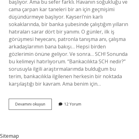
başlıyor. Ama bu sefer farklı. Havanın soğukluğu ve
cama çarpan kar taneleri bir an için geçmişimi
düşündürmeye başlıyor. Kayseri’nin karlı
sokaklarında, bir banka şubesinde çalıştığım yılların
hatıraları sarar dört bir yanımı. O günler, ilk iş
görüşmesi heyecanı, patronla tanışma anı, çalışma
arkadaşlarımın bana bakışı… Hepsi birden
gözlerimin önüne geliyor. Ve sonra… SCH! Sonunda
bu kelimeyi hatırlıyorum. “Bankacılıkta SCH nedir?”
sorusuyla ilgili araştırmalarımda bulduğum bu
terim, bankacılıkla ilgilenen herkesin bir noktada
karşılaştığı bir kavram. Ama benim için…
Bankacılıkta
Devamını okuyun
12 Yorum
sch
nedir
?
Sitemap