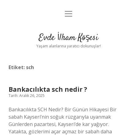
menüyü
Anasayfa
aç
Gizlilik Politikası
Evde İlham Köşesi
Yasal Uyarı
Yaşam alanlarına yaratıcı dokunuşlar!
Hakkımızda
Etiket:
sch
Bankacılıkta sch nedir ?
Tarih: Aralık 26, 2025
Bankacılıkta SCH Nedir? Bir Günün Hikayesi Bir
sabah Kayseri’nin soğuk rüzgarıyla uyanmak
Günlerden pazartesi, Kayseri’de kar yağıyor.
Yatakta, gözlerimi açar açmaz bir sabah daha