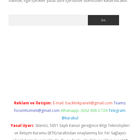
halinde, ilgili içerikler yasal süre içerisinde sitemizden kaldırılacaktır.
Arama
etexper
ilbet giriş yap
https://betexpergir.net/
Reklam ve İletişim:
E-mail:
backlinkpaneli@gmail.com
Teams:
forumhizmeti@gmail.com
Whatsapp: 0262 606 0 726
Telegram:
@karabul
Yasal Uyarı:
Sitemiz, 5651 Sayılı Kanun gereğince Bilgi Teknolojileri
ve İletişim Kurumu (BTK) tarafından onaylanmış bir Yer Sağlayıcı