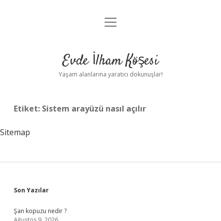
menüyü
Anasayfa
aç
Gizlilik Politikası
Evde İlham Köşesi
Yasal Uyarı
Yaşam alanlarına yaratıcı dokunuşlar!
Hakkımızda
Etiket:
Sistem arayüzü nasıl açılır
Sitemap
Sidebar
Son Yazılar
Şan kopuzu nedir ?
Ağustos 9, 2026