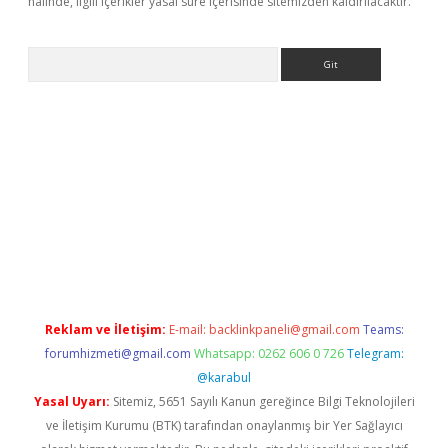
halinde, ilgili içerikler yasal süre içerisinde sitemizden kaldırılacaktır.
Arama
etexper
ilbet giriş yap
https://betexpergir.net/
Reklam ve İletişim:
E-mail:
backlinkpaneli@gmail.com
Teams:
forumhizmeti@gmail.com
Whatsapp: 0262 606 0 726
Telegram:
@karabul
Yasal Uyarı:
Sitemiz, 5651 Sayılı Kanun gereğince Bilgi Teknolojileri
ve İletişim Kurumu (BTK) tarafından onaylanmış bir Yer Sağlayıcı