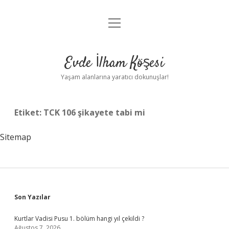
menüyü
Anasayfa
aç
Gizlilik Politikası
Evde İlham Köşesi
Yasal Uyarı
Yaşam alanlarına yaratıcı dokunuşlar!
Hakkımızda
Etiket:
TCK 106 şikayete tabi mi
Sitemap
Sidebar
Son Yazılar
Kurtlar Vadisi Pusu 1. bölüm hangi yıl çekildi ?
Ağustos 7, 2026