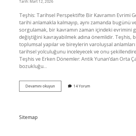
Tarih: Mart 12, 2026
Teşhis: Tarihsel Perspektifte Bir Kavramın Evrimi G
tarihi anlamakla kalmayıp, aynı zamanda bugünü ve 
sorgulamak, bir kavramın zaman içindeki evrimini g
değiştiğini kavrayabilmek adına önemlidir. Teşhis, 
toplumsal yapılar ve bireylerin varoluşsal anlamları 
tarihsel yolculuğunu inceleyecek ve onu şekillendire
Teşhis ve Erken Dönemler: Antik Yunan’dan Orta Çağ
bozukluğu…
Frenk
Devamını okuyun
14 Yorum
maydanozu
ne
zaman
ekilir
?
Sitemap