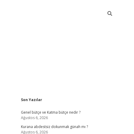
Sidebar
Son Yazılar
betexper
i
Genel bütçe ve Katma bütçe nedir ?
Ağustos 6, 2026
Kurana abdestsiz dokunmak günah mı ?
Ağustos 6, 2026