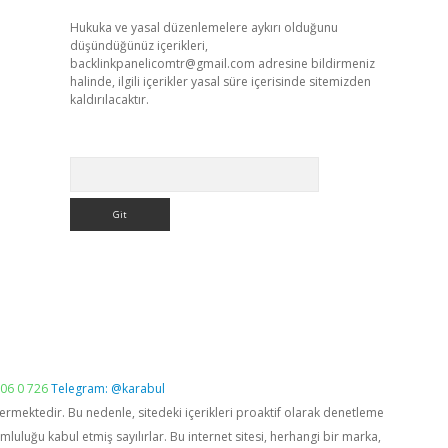
Hukuka ve yasal düzenlemelere aykırı olduğunu
düşündüğünüz içerikleri,
backlinkpanelicomtr@gmail.com
adresine bildirmeniz
halinde, ilgili içerikler yasal süre içerisinde sitemizden
kaldırılacaktır.
Arama
06 0 726
Telegram: @karabul
vermektedir. Bu nedenle, sitedeki içerikleri proaktif olarak denetleme
luğu kabul etmiş sayılırlar. Bu internet sitesi, herhangi bir marka,