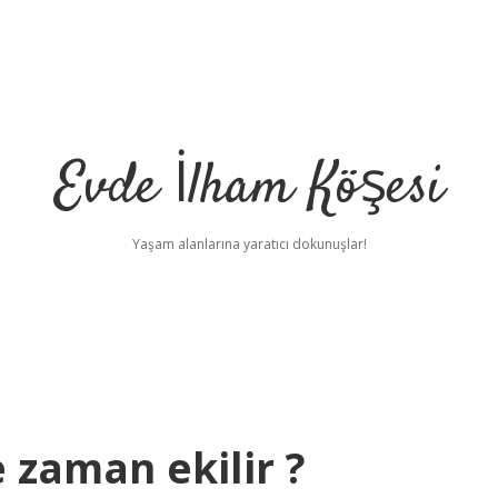
Evde İlham Köşesi
Yaşam alanlarına yaratıcı dokunuşlar!
zaman ekilir ?