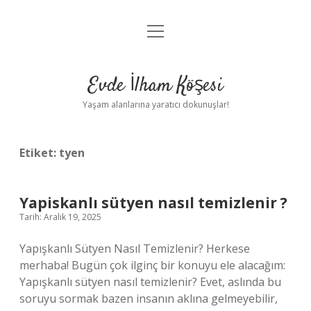
menüyü
Anasayfa
aç
Gizlilik Politikası
Evde İlham Köşesi
Yasal Uyarı
Yaşam alanlarına yaratıcı dokunuşlar!
Hakkımızda
Etiket:
tyen
Yapiskanlı sütyen nasıl temizlenir ?
Tarih: Aralık 19, 2025
Yapışkanlı Sütyen Nasıl Temizlenir? Herkese
merhaba! Bugün çok ilginç bir konuyu ele alacağım:
Yapışkanlı sütyen nasıl temizlenir? Evet, aslında bu
soruyu sormak bazen insanın aklına gelmeyebilir,