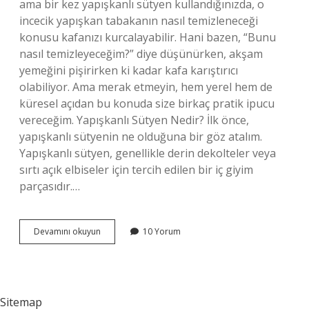
ama bir kez yapışkanlı sütyen kullandığınızda, o
incecik yapışkan tabakanın nasıl temizleneceği
konusu kafanızı kurcalayabilir. Hani bazen, “Bunu
nasıl temizleyeceğim?” diye düşünürken, akşam
yemeğini pişirirken ki kadar kafa karıştırıcı
olabiliyor. Ama merak etmeyin, hem yerel hem de
küresel açıdan bu konuda size birkaç pratik ipucu
vereceğim. Yapışkanlı Sütyen Nedir? İlk önce,
yapışkanlı sütyenin ne olduğuna bir göz atalım.
Yapışkanlı sütyen, genellikle derin dekolteler veya
sırtı açık elbiseler için tercih edilen bir iç giyim
parçasıdır.…
Yapiskanlı
Devamını okuyun
10 Yorum
sütyen
nasıl
temizlenir
?
Sitemap