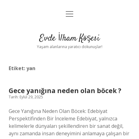
menüyü
Anasayfa
aç
Gizlilik Politikası
Evde İlham Köşesi
Yasal Uyarı
Yaşam alanlarına yaratıcı dokunuşlar!
Hakkımızda
Etiket:
yan
Gece yanığına neden olan böcek ?
Tarih: Eylül 29, 2025
Gece Yanığına Neden Olan Böcek: Edebiyat
Perspektifinden Bir İnceleme Edebiyat, yalnızca
kelimelerle dünyaları şekillendiren bir sanat değil,
aynı zamanda insan deneyimini anlamaya çalışan bir