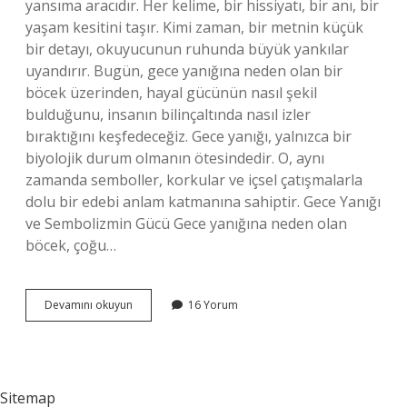
yansıma aracıdır. Her kelime, bir hissiyatı, bir anı, bir
yaşam kesitini taşır. Kimi zaman, bir metnin küçük
bir detayı, okuyucunun ruhunda büyük yankılar
uyandırır. Bugün, gece yanığına neden olan bir
böcek üzerinden, hayal gücünün nasıl şekil
bulduğunu, insanın bilinçaltında nasıl izler
bıraktığını keşfedeceğiz. Gece yanığı, yalnızca bir
biyolojik durum olmanın ötesindedir. O, aynı
zamanda semboller, korkular ve içsel çatışmalarla
dolu bir edebi anlam katmanına sahiptir. Gece Yanığı
ve Sembolizmin Gücü Gece yanığına neden olan
böcek, çoğu…
Gece
Devamını okuyun
16 Yorum
yanığına
neden
olan
böcek
?
Sitemap