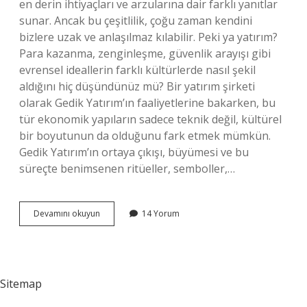
en derin ihtiyaçları ve arzularına dair farklı yanıtlar
sunar. Ancak bu çeşitlilik, çoğu zaman kendini
bizlere uzak ve anlaşılmaz kılabilir. Peki ya yatırım?
Para kazanma, zenginleşme, güvenlik arayışı gibi
evrensel ideallerin farklı kültürlerde nasıl şekil
aldığını hiç düşündünüz mü? Bir yatırım şirketi
olarak Gedik Yatırım’ın faaliyetlerine bakarken, bu
tür ekonomik yapıların sadece teknik değil, kültürel
bir boyutunun da olduğunu fark etmek mümkün.
Gedik Yatırım’ın ortaya çıkışı, büyümesi ve bu
süreçte benimsenen ritüeller, semboller,…
Gedik
Devamını okuyun
14 Yorum
Yatırım
ne
oluyor
?
Sitemap