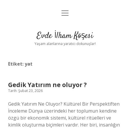
menüyü
Anasayfa
aç
Gizlilik Politikası
Evde İlham Köşesi
Yasal Uyarı
Yaşam alanlarına yaratıcı dokunuşlar!
Hakkımızda
Etiket:
yat
Gedik Yatırım ne oluyor ?
Tarih: Şubat 23, 2026
Gedik Yatırım Ne Oluyor? Kültürel Bir Perspektiften
İnceleme Dünya üzerindeki her toplumun kendine
özgü bir ekonomik sistemi, kültürel ritüelleri ve
kimlik oluşturma biçimleri vardır. Her biri, insanlığın