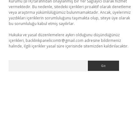
Kurumu (BTK) tarafından onaylanmış bir Yer Sağlayıcı olarak hizmet
vermektedir. Bu nedenle, sitedeki içerikleri proaktif olarak denetleme
veya araştırma yükümlülüğümüz bulunmamaktadır. Ancak, üyelerimiz
yazdıkları içeriklerin sorumluluğunu taşımakta olup, siteye üye olarak
bu sorumluluğu kabul etmiş sayılırlar.
Hukuka ve yasal düzenlemelere aykırı olduğunu düşündüğünüz
içerikleri,
backlinkpanelicomtr@gmail.com
adresine bildirmeniz
halinde, ilgili içerikler yasal süre içerisinde sitemizden kaldırılacaktır.
Arama
exper
ilbet giriş yap
https://betexpergir.net/