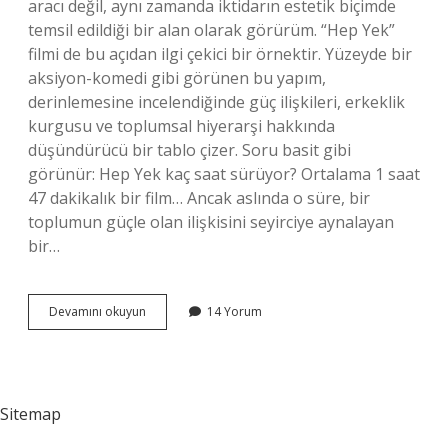
aracı değil, aynı zamanda iktidarın estetik biçimde
temsil edildiği bir alan olarak görürüm. “Hep Yek”
filmi de bu açıdan ilgi çekici bir örnektir. Yüzeyde bir
aksiyon-komedi gibi görünen bu yapım,
derinlemesine incelendiğinde güç ilişkileri, erkeklik
kurgusu ve toplumsal hiyerarşi hakkında
düşündürücü bir tablo çizer. Soru basit gibi
görünür: Hep Yek kaç saat sürüyor? Ortalama 1 saat
47 dakikalık bir film… Ancak aslında o süre, bir
toplumun güçle olan ilişkisini seyirciye aynalayan
bir…
Hep
Devamını okuyun
14 Yorum
Yek
kaç
saat
sürüyor
?
Sitemap