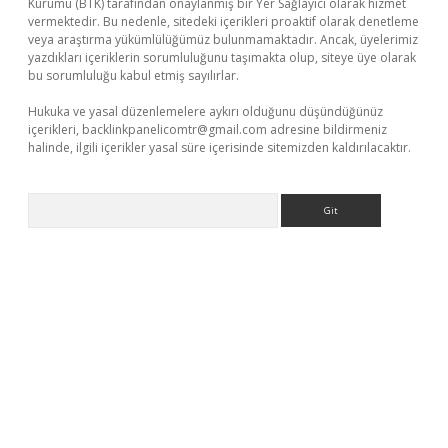
Kurumu (BTK) tarafından onaylanmış bir Yer Sağlayıcı olarak hizmet
vermektedir. Bu nedenle, sitedeki içerikleri proaktif olarak denetleme
veya araştırma yükümlülüğümüz bulunmamaktadır. Ancak, üyelerimiz
yazdıkları içeriklerin sorumluluğunu taşımakta olup, siteye üye olarak
bu sorumluluğu kabul etmiş sayılırlar.
Hukuka ve yasal düzenlemelere aykırı olduğunu düşündüğünüz
içerikleri,
backlinkpanelicomtr@gmail.com
adresine bildirmeniz
halinde, ilgili içerikler yasal süre içerisinde sitemizden kaldırılacaktır.
Arama
 giriş yap
https://betexpergir.net/