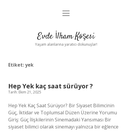
menüyü
Anasayfa
aç
Gizlilik Politikası
Evde İlham Köşesi
Yasal Uyarı
Yaşam alanlarına yaratıcı dokunuşlar!
Hakkımızda
Etiket:
yek
Hep Yek kaç saat sürüyor ?
Tarih: Ekim 21, 2025
Hep Yek Kaç Saat Sürüyor? Bir Siyaset Bilimcinin
Güç, İktidar ve Toplumsal Düzen Üzerine Yorumu
Giriş: Güç İlişkilerinin Sinemadaki Yansıması Bir
siyaset bilimci olarak sinemayı yalnızca bir eğlence