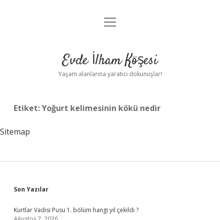
menüyü
Anasayfa
aç
Gizlilik Politikası
Evde İlham Köşesi
Yasal Uyarı
Yaşam alanlarına yaratıcı dokunuşlar!
Hakkımızda
Etiket:
Yoğurt kelimesinin kökü nedir
Sitemap
Sidebar
Son Yazılar
Kurtlar Vadisi Pusu 1. bölüm hangi yıl çekildi ?
Ağustos 7, 2026