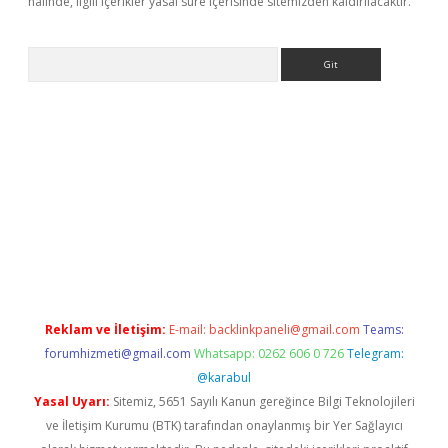
halinde, ilgili içerikler yasal süre içerisinde sitemizden kaldırılacaktır.
Arama
etexper
ilbet giriş yap
https://betexpergir.net/
Reklam ve İletişim:
E-mail:
backlinkpaneli@gmail.com
Teams:
forumhizmeti@gmail.com
Whatsapp: 0262 606 0 726
Telegram:
@karabul
Yasal Uyarı:
Sitemiz, 5651 Sayılı Kanun gereğince Bilgi Teknolojileri
ve İletişim Kurumu (BTK) tarafından onaylanmış bir Yer Sağlayıcı