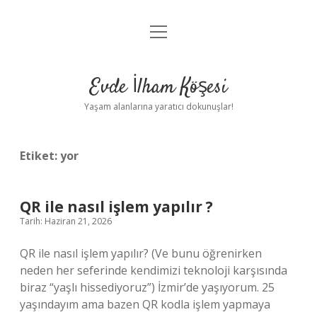
menüyü
Anasayfa
aç
Gizlilik Politikası
Evde İlham Köşesi
Yasal Uyarı
Yaşam alanlarına yaratıcı dokunuşlar!
Hakkımızda
Etiket:
yor
QR ile nasıl işlem yapılır ?
Tarih: Haziran 21, 2026
QR ile nasıl işlem yapılır? (Ve bunu öğrenirken
neden her seferinde kendimizi teknoloji karşısında
biraz “yaşlı hissediyoruz”) İzmir’de yaşıyorum. 25
yaşındayım ama bazen QR kodla işlem yapmaya