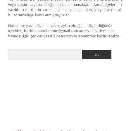
veya araştırma yükümlülüğümüz bulunmamaktadır. Ancak, üyelerimiz
yazdıkları içeriklerin sorumluluğunu taşımakta olup, siteye üye olarak
bu sorumluluğu kabul etmiş sayılırlar.
Hukuka ve yasal düzenlemelere aykırı olduğunu düşündüğünüz
içerikleri,
backlinkpanelicomtr@gmail.com
adresine bildirmeniz
halinde, ilgili içerikler yasal süre içerisinde sitemizden kaldırılacaktır.
Arama
exper
ilbet giriş yap
https://betexpergir.net/