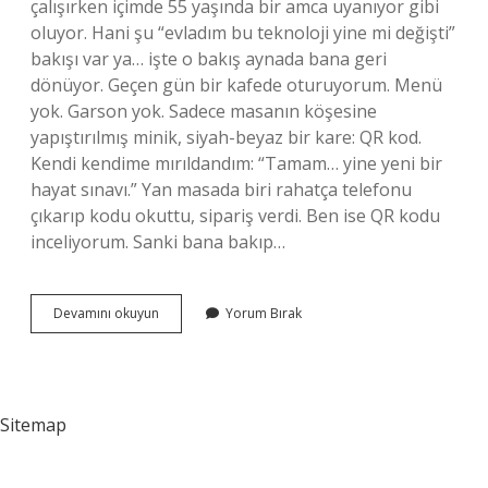
çalışırken içimde 55 yaşında bir amca uyanıyor gibi
oluyor. Hani şu “evladım bu teknoloji yine mi değişti”
bakışı var ya… işte o bakış aynada bana geri
dönüyor. Geçen gün bir kafede oturuyorum. Menü
yok. Garson yok. Sadece masanın köşesine
yapıştırılmış minik, siyah-beyaz bir kare: QR kod.
Kendi kendime mırıldandım: “Tamam… yine yeni bir
hayat sınavı.” Yan masada biri rahatça telefonu
çıkarıp kodu okuttu, sipariş verdi. Ben ise QR kodu
inceliyorum. Sanki bana bakıp…
QR
Devamını okuyun
Yorum Bırak
ile
nasıl
işlem
yapılır
?
Sitemap