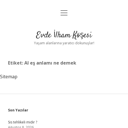
menüyü
Anasayfa
aç
Gizlilik Politikası
Evde İlham Köşesi
Yasal Uyarı
Yaşam alanlarına yaratıcı dokunuşlar!
Hakkımızda
Etiket:
Al eş anlamı ne demek
Sitemap
Sidebar
Son Yazılar
Sis tehlikeli midir ?
Ağustos 8, 2026