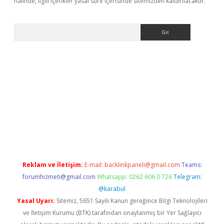
halinde, ilgili içerikler yasal süre içerisinde sitemizden kaldırılacaktır.
Arama
texper
ilbet giriş yap
https://betexpergir.net/
Reklam ve İletişim:
E-mail:
backlinkpaneli@gmail.com
Teams:
forumhizmeti@gmail.com
Whatsapp: 0262 606 0 726
Telegram:
@karabul
Yasal Uyarı:
Sitemiz, 5651 Sayılı Kanun gereğince Bilgi Teknolojileri
ve İletişim Kurumu (BTK) tarafından onaylanmış bir Yer Sağlayıcı