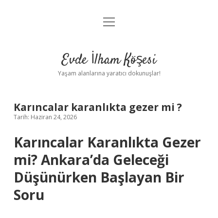
menüyü
Anasayfa
aç
Gizlilik Politikası
Evde İlham Köşesi
Yasal Uyarı
Yaşam alanlarına yaratıcı dokunuşlar!
Hakkımızda
Karıncalar karanlıkta gezer mi ?
Tarih: Haziran 24, 2026
Karıncalar Karanlıkta Gezer
mi? Ankara’da Geleceği
Düşünürken Başlayan Bir
Soru