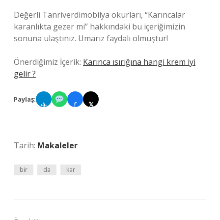
Değerli Tanriverdimobilya okurları, “Karıncalar
karanlıkta gezer mi” hakkındaki bu içeriğimizin
sonuna ulaştınız. Umarız faydalı olmuştur!
Önerdiğimiz İçerik:
Karınca ısırığına hangi krem iyi
gelir ?
Paylaş:
✈
f
𝕏
Tarih:
Makaleler
bir
da
kar