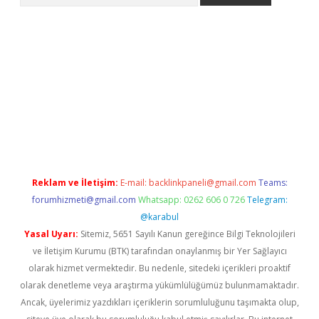
yap
https://betexpergir.net/
Reklam ve İletişim:
E-mail:
backlinkpaneli@gmail.com
Teams:
forumhizmeti@gmail.com
Whatsapp: 0262 606 0 726
Telegram:
@karabul
Yasal Uyarı:
Sitemiz, 5651 Sayılı Kanun gereğince Bilgi Teknolojileri
ve İletişim Kurumu (BTK) tarafından onaylanmış bir Yer Sağlayıcı
olarak hizmet vermektedir. Bu nedenle, sitedeki içerikleri proaktif
olarak denetleme veya araştırma yükümlülüğümüz bulunmamaktadır.
Ancak, üyelerimiz yazdıkları içeriklerin sorumluluğunu taşımakta olup,