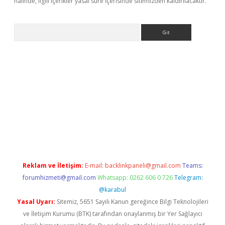
halinde, ilgili içerikler yasal süre içerisinde sitemizden kaldırılacaktır.
Arama
ap
https://betexpergir.net/
Reklam ve İletişim:
E-mail:
backlinkpaneli@gmail.com
Teams:
forumhizmeti@gmail.com
Whatsapp: 0262 606 0 726
Telegram:
@karabul
Yasal Uyarı:
Sitemiz, 5651 Sayılı Kanun gereğince Bilgi Teknolojileri
ve İletişim Kurumu (BTK) tarafından onaylanmış bir Yer Sağlayıcı