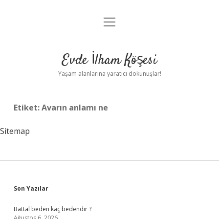
menüyü
Anasayfa
aç
Gizlilik Politikası
Evde İlham Köşesi
Yasal Uyarı
Yaşam alanlarına yaratıcı dokunuşlar!
Hakkımızda
Etiket:
Avarın anlamı ne
Sitemap
Sidebar
Son Yazılar
Battal beden kaç bedendir ?
Ağustos 6, 2026