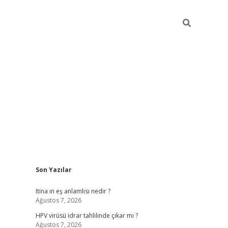
Sidebar
Son Yazılar
betexper
i
Itina ın eş anlamlısı nedir ?
Ağustos 7, 2026
HPV virüsü idrar tahlilinde çıkar mı ?
Ağustos 7, 2026