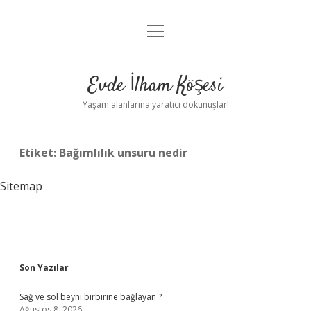
menüyü
Anasayfa
aç
Gizlilik Politikası
Evde İlham Köşesi
Yasal Uyarı
Yaşam alanlarına yaratıcı dokunuşlar!
Hakkımızda
Etiket:
Bağımlılık unsuru nedir
Sitemap
Sidebar
Son Yazılar
Sağ ve sol beyni birbirine bağlayan ?
Ağustos 8, 2026