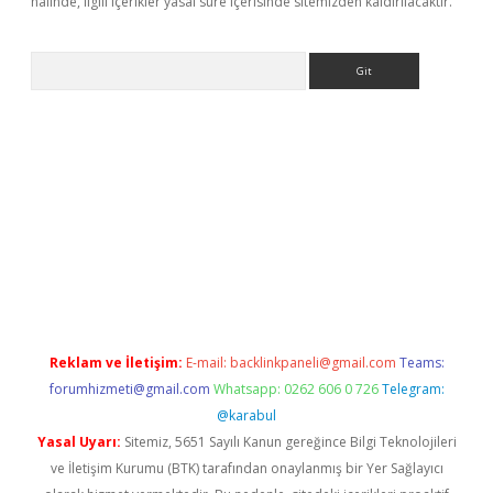
halinde, ilgili içerikler yasal süre içerisinde sitemizden kaldırılacaktır.
Arama
texper
ilbet giriş yap
https://betexpergir.net/
Reklam ve İletişim:
E-mail:
backlinkpaneli@gmail.com
Teams:
forumhizmeti@gmail.com
Whatsapp: 0262 606 0 726
Telegram:
@karabul
Yasal Uyarı:
Sitemiz, 5651 Sayılı Kanun gereğince Bilgi Teknolojileri
ve İletişim Kurumu (BTK) tarafından onaylanmış bir Yer Sağlayıcı