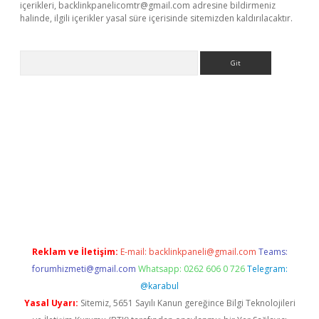
içerikleri,
backlinkpanelicomtr@gmail.com
adresine bildirmeniz
halinde, ilgili içerikler yasal süre içerisinde sitemizden kaldırılacaktır.
Arama
et giriş yap
https://betexpergir.net/
Reklam ve İletişim:
E-mail:
backlinkpaneli@gmail.com
Teams:
forumhizmeti@gmail.com
Whatsapp: 0262 606 0 726
Telegram:
@karabul
Yasal Uyarı:
Sitemiz, 5651 Sayılı Kanun gereğince Bilgi Teknolojileri