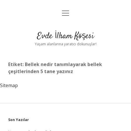
menüyü
Anasayfa
aç
Gizlilik Politikası
Evde İlham Köşesi
Yasal Uyarı
Yaşam alanlarına yaratıcı dokunuşlar!
Hakkımızda
Etiket:
Bellek nedir tanımlayarak bellek
çeşitlerinden 5 tane yazınız
Sitemap
Sidebar
Son Yazılar