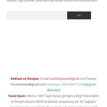
halinde, ilgili içerikler yasal süre içerisinde sitemizden kaldırılacaktır.
Arama
texper
ilbet giriş yap
https://betexpergir.net/
Reklam ve İletişim:
E-mail:
backlinkpaneli@gmail.com
Teams:
forumhizmeti@gmail.com
Whatsapp: 0262 606 0 726
Telegram:
@karabul
Yasal Uyarı:
Sitemiz, 5651 Sayılı Kanun gereğince Bilgi Teknolojileri
ve İletişim Kurumu (BTK) tarafından onaylanmış bir Yer Sağlayıcı