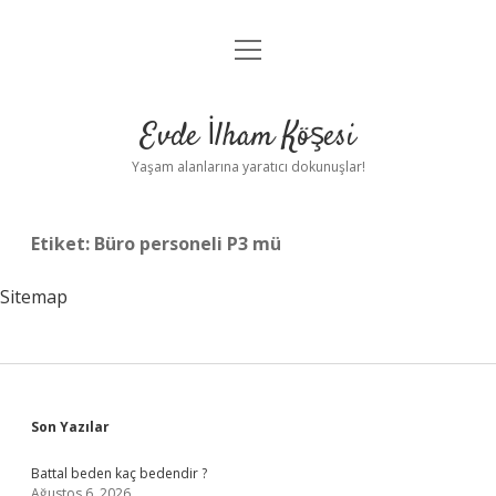
menüyü
Anasayfa
aç
Gizlilik Politikası
Evde İlham Köşesi
Yasal Uyarı
Yaşam alanlarına yaratıcı dokunuşlar!
Hakkımızda
Etiket:
Büro personeli P3 mü
Sitemap
Sidebar
Son Yazılar
Battal beden kaç bedendir ?
Ağustos 6, 2026