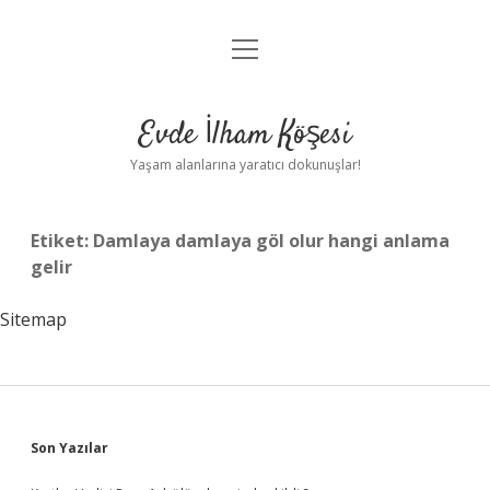
menüyü
Anasayfa
aç
Gizlilik Politikası
Evde İlham Köşesi
Yasal Uyarı
Yaşam alanlarına yaratıcı dokunuşlar!
Hakkımızda
Etiket:
Damlaya damlaya göl olur hangi anlama
gelir
Sitemap
Sidebar
Son Yazılar