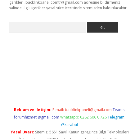
içerikleri,
backlinkpanelicomtr@gmail.com
adresine bildirmeniz
halinde, ilgili içerikler yasal süre içerisinde sitemizden kaldırılacaktır.
Arama
etexper
ilbet giriş yap
https://betexpergir.net/
Reklam ve İletişim:
E-mail:
backlinkpaneli@gmail.com
Teams:
forumhizmeti@gmail.com
Whatsapp: 0262 606 0 726
Telegram:
@karabul
Yasal Uyarı:
Sitemiz, 5651 Sayılı Kanun gereğince Bilgi Teknolojileri