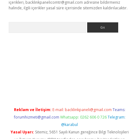
içerikleri,
backlinkpanelicomtr@gmail.com
adresine bildirmeniz
halinde, ilgili içerikler yasal süre içerisinde sitemizden kaldırılacaktır.
Arama
etexper
ilbet giriş yap
https://betexpergir.net/
Reklam ve İletişim:
E-mail:
backlinkpaneli@gmail.com
Teams:
forumhizmeti@gmail.com
Whatsapp: 0262 606 0 726
Telegram:
@karabul
Yasal Uyarı:
Sitemiz, 5651 Sayılı Kanun gereğince Bilgi Teknolojileri