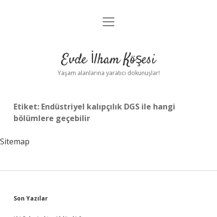
menüyü
Anasayfa
aç
Gizlilik Politikası
Evde İlham Köşesi
Yasal Uyarı
Yaşam alanlarına yaratıcı dokunuşlar!
Hakkımızda
Etiket:
Endüstriyel kalıpçılık DGS ile hangi
bölümlere geçebilir
Sitemap
Sidebar
Son Yazılar