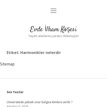
menüyü
Anasayfa
aç
Gizlilik Politikası
Evde İlham Köşesi
Yasal Uyarı
Yaşam alanlarına yaratıcı dokunuşlar!
Hakkımızda
Etiket:
Harmonikler nelerdir
Sitemap
Sidebar
Son Yazılar
Üniversitede yüksek onur belgesi kimlere verilir ?
Ağustos 9, 2026