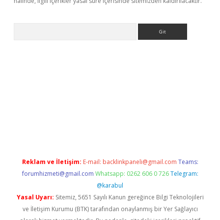
halinde, ilgili içerikler yasal süre içerisinde sitemizden kaldırılacaktır.
Arama
etexper
ilbet giriş yap
https://betexpergir.net/
Reklam ve İletişim:
E-mail:
backlinkpaneli@gmail.com
Teams:
forumhizmeti@gmail.com
Whatsapp: 0262 606 0 726
Telegram:
@karabul
Yasal Uyarı:
Sitemiz, 5651 Sayılı Kanun gereğince Bilgi Teknolojileri
ve İletişim Kurumu (BTK) tarafından onaylanmış bir Yer Sağlayıcı