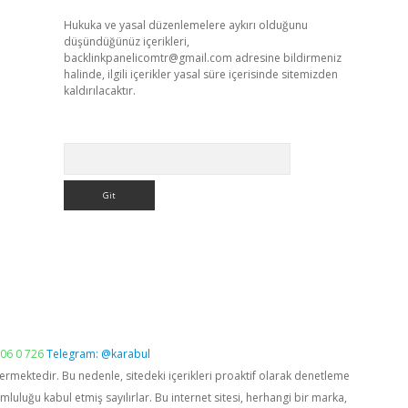
Hukuka ve yasal düzenlemelere aykırı olduğunu
düşündüğünüz içerikleri,
backlinkpanelicomtr@gmail.com
adresine bildirmeniz
halinde, ilgili içerikler yasal süre içerisinde sitemizden
kaldırılacaktır.
Arama
06 0 726
Telegram: @karabul
vermektedir. Bu nedenle, sitedeki içerikleri proaktif olarak denetleme
luğu kabul etmiş sayılırlar. Bu internet sitesi, herhangi bir marka,