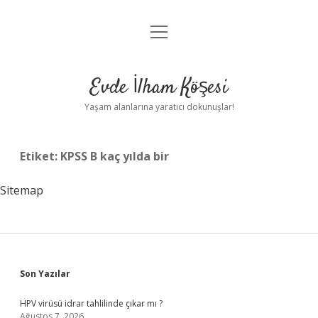
menüyü
Anasayfa
aç
Gizlilik Politikası
Evde İlham Köşesi
Yasal Uyarı
Yaşam alanlarına yaratıcı dokunuşlar!
Hakkımızda
Etiket:
KPSS B kaç yılda bir
Sitemap
Sidebar
Son Yazılar
HPV virüsü idrar tahlilinde çıkar mı ?
Ağustos 7, 2026