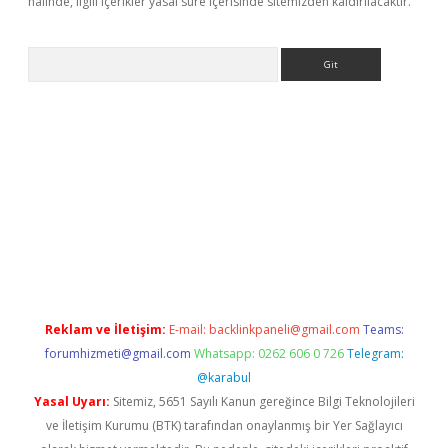
halinde, ilgili içerikler yasal süre içerisinde sitemizden kaldırılacaktır.
Arama
etexper
ilbet giriş yap
https://betexpergir.net/
Reklam ve İletişim:
E-mail:
backlinkpaneli@gmail.com
Teams:
forumhizmeti@gmail.com
Whatsapp: 0262 606 0 726
Telegram:
@karabul
Yasal Uyarı:
Sitemiz, 5651 Sayılı Kanun gereğince Bilgi Teknolojileri
ve İletişim Kurumu (BTK) tarafından onaylanmış bir Yer Sağlayıcı