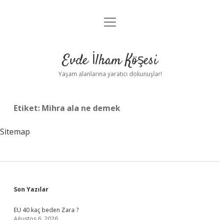
menüyü
Anasayfa
aç
Gizlilik Politikası
Evde İlham Köşesi
Yasal Uyarı
Yaşam alanlarına yaratıcı dokunuşlar!
Hakkımızda
Etiket:
Mihra ala ne demek
Sitemap
Sidebar
Son Yazılar
EU 40 kaç beden Zara ?
Ağustos 6, 2026