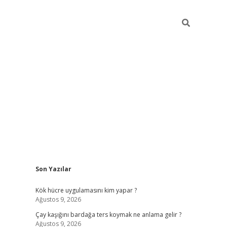
Sidebar
Son Yazılar
betexper
il
Kök hücre uygulamasını kim yapar ?
Ağustos 9, 2026
Çay kaşığını bardağa ters koymak ne anlama gelir ?
Ağustos 9, 2026