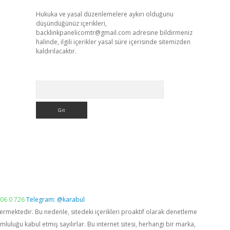
Hukuka ve yasal düzenlemelere aykırı olduğunu
düşündüğünüz içerikleri,
backlinkpanelicomtr@gmail.com
adresine bildirmeniz
halinde, ilgili içerikler yasal süre içerisinde sitemizden
kaldırılacaktır.
Arama
06 0 726
Telegram: @karabul
vermektedir. Bu nedenle, sitedeki içerikleri proaktif olarak denetleme
luğu kabul etmiş sayılırlar. Bu internet sitesi, herhangi bir marka,