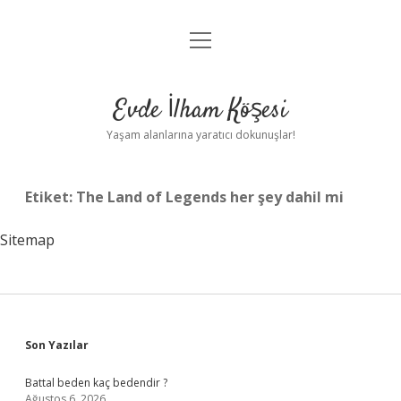
menüyü
Anasayfa
aç
Gizlilik Politikası
Evde İlham Köşesi
Yasal Uyarı
Yaşam alanlarına yaratıcı dokunuşlar!
Hakkımızda
Etiket:
The Land of Legends her şey dahil mi
Sitemap
Sidebar
Son Yazılar
Battal beden kaç bedendir ?
Ağustos 6, 2026