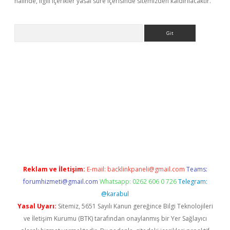
halinde, ilgili içerikler yasal süre içerisinde sitemizden kaldırılacaktır.
Arama
etexper
ilbet giriş yap
https://betexpergir.net/
Reklam ve İletişim:
E-mail:
backlinkpaneli@gmail.com
Teams:
forumhizmeti@gmail.com
Whatsapp: 0262 606 0 726
Telegram:
@karabul
Yasal Uyarı:
Sitemiz, 5651 Sayılı Kanun gereğince Bilgi Teknolojileri
ve İletişim Kurumu (BTK) tarafından onaylanmış bir Yer Sağlayıcı