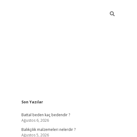
Sidebar
Son Yazılar
betexper
i
Battal beden kaç bedendir ?
Ağustos 6, 2026
Balıkçılık malzemeleri nelerdir ?
Ağustos 5, 2026