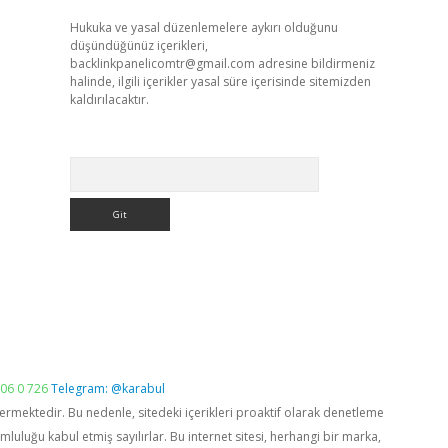
Hukuka ve yasal düzenlemelere aykırı olduğunu
düşündüğünüz içerikleri,
backlinkpanelicomtr@gmail.com
adresine bildirmeniz
halinde, ilgili içerikler yasal süre içerisinde sitemizden
kaldırılacaktır.
Arama
06 0 726
Telegram: @karabul
vermektedir. Bu nedenle, sitedeki içerikleri proaktif olarak denetleme
luğu kabul etmiş sayılırlar. Bu internet sitesi, herhangi bir marka,