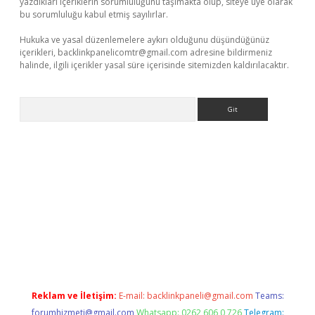
yazdıkları içeriklerin sorumluluğunu taşımakta olup, siteye üye olarak
bu sorumluluğu kabul etmiş sayılırlar.
Hukuka ve yasal düzenlemelere aykırı olduğunu düşündüğünüz
içerikleri,
backlinkpanelicomtr@gmail.com
adresine bildirmeniz
halinde, ilgili içerikler yasal süre içerisinde sitemizden kaldırılacaktır.
Arama
ttps://betexpergir.net/
Reklam ve İletişim:
E-mail:
backlinkpaneli@gmail.com
Teams:
forumhizmeti@gmail.com
Whatsapp: 0262 606 0 726
Telegram: