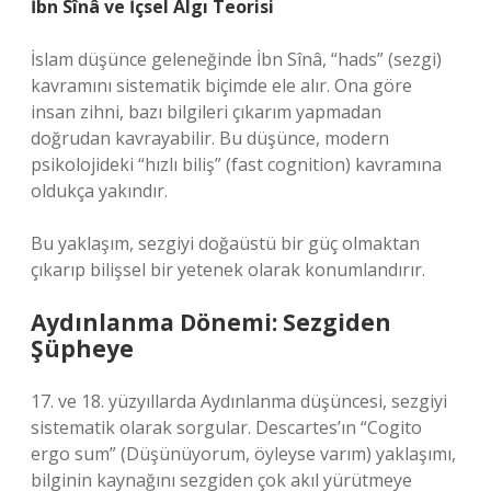
İbn Sînâ ve İçsel Algı Teorisi
İslam düşünce geleneğinde İbn Sînâ, “hads” (sezgi)
kavramını sistematik biçimde ele alır. Ona göre
insan zihni, bazı bilgileri çıkarım yapmadan
doğrudan kavrayabilir. Bu düşünce, modern
psikolojideki “hızlı biliş” (fast cognition) kavramına
oldukça yakındır.
Bu yaklaşım, sezgiyi doğaüstü bir güç olmaktan
çıkarıp bilişsel bir yetenek olarak konumlandırır.
Aydınlanma Dönemi: Sezgiden
Şüpheye
17. ve 18. yüzyıllarda Aydınlanma düşüncesi, sezgiyi
sistematik olarak sorgular. Descartes’ın “Cogito
ergo sum” (Düşünüyorum, öyleyse varım) yaklaşımı,
bilginin kaynağını sezgiden çok akıl yürütmeye