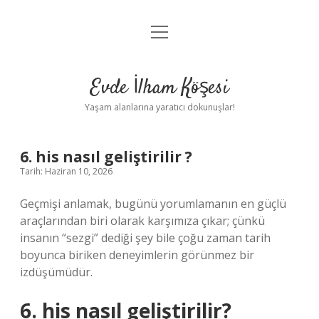
menüyü
Anasayfa
aç
Gizlilik Politikası
Evde İlham Köşesi
Yasal Uyarı
Yaşam alanlarına yaratıcı dokunuşlar!
Hakkımızda
6. his nasıl geliştirilir ?
Tarih: Haziran 10, 2026
Geçmişi anlamak, bugünü yorumlamanın en güçlü
araçlarından biri olarak karşımıza çıkar; çünkü
insanın “sezgi” dediği şey bile çoğu zaman tarih
boyunca biriken deneyimlerin görünmez bir
izdüşümüdür.
6. his nasıl geliştirilir?