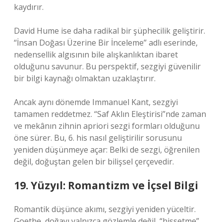
kaydırır.
David Hume ise daha radikal bir şüphecilik geliştirir.
“İnsan Doğası Üzerine Bir İnceleme” adlı eserinde,
nedensellik algısının bile alışkanlıktan ibaret
olduğunu savunur. Bu perspektif, sezgiyi güvenilir
bir bilgi kaynağı olmaktan uzaklaştırır.
Ancak aynı dönemde Immanuel Kant, sezgiyi
tamamen reddetmez. “Saf Aklın Eleştirisi”nde zaman
ve mekânın zihnin apriori sezgi formları olduğunu
öne sürer. Bu, 6. his nasıl geliştirilir sorusunu
yeniden düşünmeye açar: Belki de sezgi, öğrenilen
değil, doğuştan gelen bir bilişsel çerçevedir.
19. Yüzyıl: Romantizm ve İçsel Bilgi
Romantik düşünce akımı, sezgiyi yeniden yüceltir.
Goethe, doğayı yalnızca gözlemle değil, “hissetme”