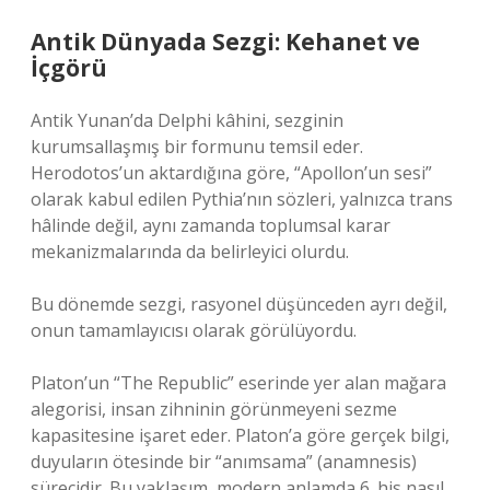
Antik Dünyada Sezgi: Kehanet ve
İçgörü
Antik Yunan’da Delphi kâhini, sezginin
kurumsallaşmış bir formunu temsil eder.
Herodotos’un aktardığına göre, “Apollon’un sesi”
olarak kabul edilen Pythia’nın sözleri, yalnızca trans
hâlinde değil, aynı zamanda toplumsal karar
mekanizmalarında da belirleyici olurdu.
Bu dönemde sezgi, rasyonel düşünceden ayrı değil,
onun tamamlayıcısı olarak görülüyordu.
Platon’un “The Republic” eserinde yer alan mağara
alegorisi, insan zihninin görünmeyeni sezme
kapasitesine işaret eder. Platon’a göre gerçek bilgi,
duyuların ötesinde bir “anımsama” (anamnesis)
sürecidir. Bu yaklaşım, modern anlamda 6. his nasıl