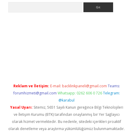
Arama
ş yap
https://betexpergir.net/
Reklam ve İletişim:
E-mail:
backlinkpaneli@gmail.com
Teams:
forumhizmeti@gmail.com
Whatsapp: 0262 606 0 726
Telegram:
@karabul
Yasal Uyarı:
Sitemiz, 5651 Sayılı Kanun gereğince Bilgi Teknolojileri
ve İletişim Kurumu (BTK) tarafından onaylanmış bir Yer Sağlayıcı
olarak hizmet vermektedir. Bu nedenle, sitedeki içerikleri proaktif
olarak denetleme veya araştırma yükümlülüğümüz bulunmamaktadır.