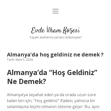
menüyü
Anasayfa
aç
Gizlilik Politikası
Evde İlham Köşesi
Yasal Uyarı
Yaşam alanlarına yaratıcı dokunuşlar!
Hakkımızda
Almanya’da hoş geldiniz ne demek ?
Tarih: Mart 5, 2026
Almanya’da “Hoş Geldiniz”
Ne Demek?
Almanya’ya seyahat eden ya da orada uzun süre
kalan biri için, “Hoş geldiniz” ifadesi, yalnızca bir
selamlaşma biçimi olmanın ötesine geçer. Bu, aynı