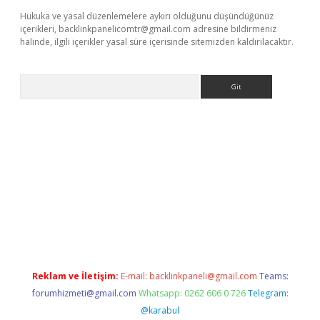
Hukuka ve yasal düzenlemelere aykırı olduğunu düşündüğünüz
içerikleri,
backlinkpanelicomtr@gmail.com
adresine bildirmeniz
halinde, ilgili içerikler yasal süre içerisinde sitemizden kaldırılacaktır.
Arama
 yap
https://betexpergir.net/
Reklam ve İletişim:
E-mail:
backlinkpaneli@gmail.com
Teams:
forumhizmeti@gmail.com
Whatsapp: 0262 606 0 726
Telegram:
@karabul