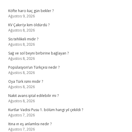
Sidebar
Köfte harcı kaç gün bekler ?
Ağustos 9, 2026
KV Çakırı’yı kim öldürdü ?
Ağustos 8, 2026
Sis tehlikeli midir ?
Ağustos 8, 2026
Sağ ve sol beyni birbirine bağlayan ?
Ağustos 8, 2026
Popülasyon’un Türkçesi nedir ?
Ağustos 8, 2026
Oya Türk ismi midir ?
Ağustos 8, 2026
Nakit avans iptal edilebilir mi ?
Ağustos 8, 2026
Kurtlar Vadisi Pusu 1. bölüm hangi yıl çekildi ?
Ağustos 7, 2026
Itina ın eş anlamlısı nedir ?
Ağustos 7, 2026