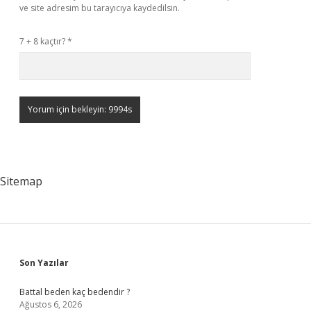
ve site adresim bu tarayıcıya kaydedilsin.
7 + 8 kaçtır?
*
Sitemap
Sidebar
Son Yazılar
Battal beden kaç bedendir ?
Ağustos 6, 2026