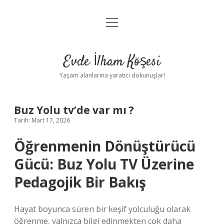
menüyü
Anasayfa
aç
Gizlilik Politikası
Evde İlham Köşesi
Yasal Uyarı
Yaşam alanlarına yaratıcı dokunuşlar!
Hakkımızda
Buz Yolu tv’de var mı ?
Tarih: Mart 17, 2026
Öğrenmenin Dönüştürücü
Gücü: Buz Yolu TV Üzerine
Pedagojik Bir Bakış
Hayat boyunca süren bir keşif yolculuğu olarak
öğrenme, yalnızca bilgi edinmekten çok daha