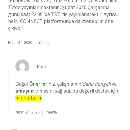
bu noktasında Evet, “Buz Yolu” (The Ice Road) filmi
TV’de yayınlanmaktadır . Şubat 2026 Çarşamba
günü saat 22:00 ‘de TRT ‘de yayınlanacaktır. Ayrıca,
beIN CONNECT platformunda da izlenebilir. öne
çıkıyor.
Nisan 24, 2026
Yanıtla
admin
Dağcı!
Önerileriniz
, çalışmamın
daha dengeli
ve
anlaşılır
olmasını sağladı, bu değerli destek için
minnettarım
.
Nisan 24, 2026
Yanıtla