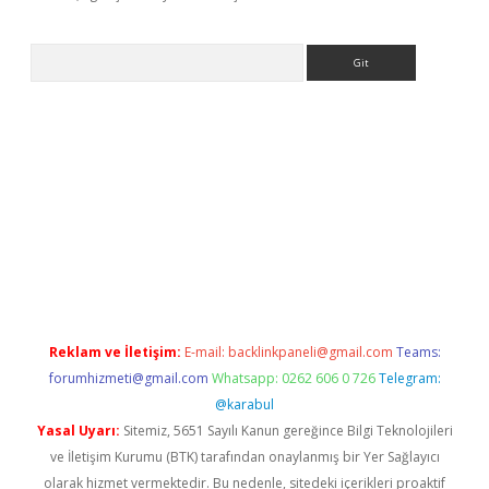
Arama
ş yap
https://betexpergir.net/
Reklam ve İletişim:
E-mail:
backlinkpaneli@gmail.com
Teams:
forumhizmeti@gmail.com
Whatsapp: 0262 606 0 726
Telegram:
@karabul
Yasal Uyarı:
Sitemiz, 5651 Sayılı Kanun gereğince Bilgi Teknolojileri
ve İletişim Kurumu (BTK) tarafından onaylanmış bir Yer Sağlayıcı
olarak hizmet vermektedir. Bu nedenle, sitedeki içerikleri proaktif