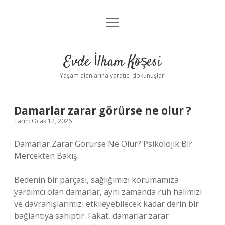
menüyü
Anasayfa
aç
Gizlilik Politikası
Evde İlham Köşesi
Yasal Uyarı
Yaşam alanlarına yaratıcı dokunuşlar!
Hakkımızda
Damarlar zarar görürse ne olur ?
Tarih: Ocak 12, 2026
Damarlar Zarar Görürse Ne Olur? Psikolojik Bir
Mercekten Bakış
Bedenin bir parçası, sağlığımızı korumamıza
yardımcı olan damarlar, aynı zamanda ruh halimizi
ve davranışlarımızı etkileyebilecek kadar derin bir
bağlantıya sahiptir. Fakat, damarlar zarar