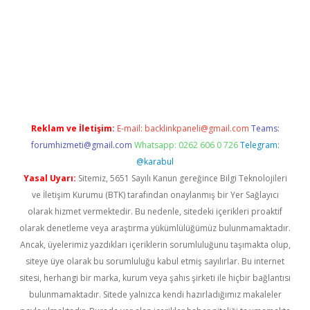
 giriş yap
https://betexpergir.net/
Reklam ve İletişim:
E-mail:
backlinkpaneli@gmail.com
Teams:
forumhizmeti@gmail.com
Whatsapp: 0262 606 0 726
Telegram:
@karabul
Yasal Uyarı:
Sitemiz, 5651 Sayılı Kanun gereğince Bilgi Teknolojileri
ve İletişim Kurumu (BTK) tarafından onaylanmış bir Yer Sağlayıcı
olarak hizmet vermektedir. Bu nedenle, sitedeki içerikleri proaktif
olarak denetleme veya araştırma yükümlülüğümüz bulunmamaktadır.
Ancak, üyelerimiz yazdıkları içeriklerin sorumluluğunu taşımakta olup,
siteye üye olarak bu sorumluluğu kabul etmiş sayılırlar. Bu internet
sitesi, herhangi bir marka, kurum veya şahıs şirketi ile hiçbir bağlantısı
bulunmamaktadır. Sitede yalnızca kendi hazırladığımız makaleler