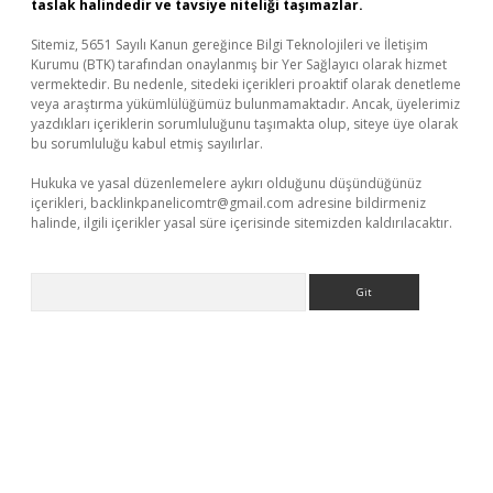
taslak halindedir ve tavsiye niteliği taşımazlar.
Sitemiz, 5651 Sayılı Kanun gereğince Bilgi Teknolojileri ve İletişim
Kurumu (BTK) tarafından onaylanmış bir Yer Sağlayıcı olarak hizmet
vermektedir. Bu nedenle, sitedeki içerikleri proaktif olarak denetleme
veya araştırma yükümlülüğümüz bulunmamaktadır. Ancak, üyelerimiz
yazdıkları içeriklerin sorumluluğunu taşımakta olup, siteye üye olarak
bu sorumluluğu kabul etmiş sayılırlar.
Hukuka ve yasal düzenlemelere aykırı olduğunu düşündüğünüz
içerikleri,
backlinkpanelicomtr@gmail.com
adresine bildirmeniz
halinde, ilgili içerikler yasal süre içerisinde sitemizden kaldırılacaktır.
Arama
iş yap
https://betexpergir.net/