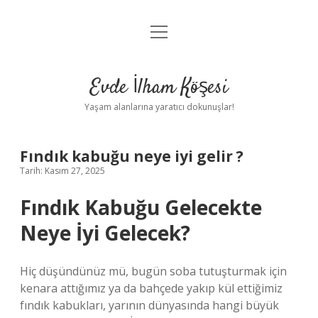
menüyü
Anasayfa
aç
Gizlilik Politikası
Evde İlham Köşesi
Yasal Uyarı
Yaşam alanlarına yaratıcı dokunuşlar!
Hakkımızda
Fındık kabuğu neye iyi gelir ?
Tarih: Kasım 27, 2025
Fındık Kabuğu Gelecekte
Neye İyi Gelecek?
Hiç düşündünüz mü, bugün soba tutuşturmak için
kenara attığımız ya da bahçede yakıp kül ettiğimiz
fındık kabukları, yarının dünyasında hangi büyük